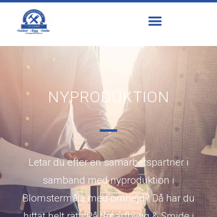
NYPRODUKTION
Letar du efter en samarbetspartner i
samband med nyproduktion i
Blomstermåla med omnejd? Då har du
hittat helt rätt. På Smartbygg & Smide i