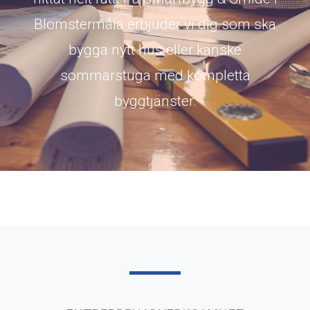
Blomstermåla erbjuder vi dig som ska
bygga nytt hus eller kanske
sommarstuga med kompletta
byggtjänster.